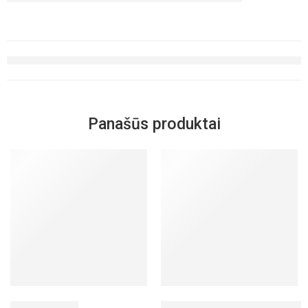
Panašūs produktai
IŠPARDUOTA
ProB vaikams
Koloidinis (skystas) sidabras