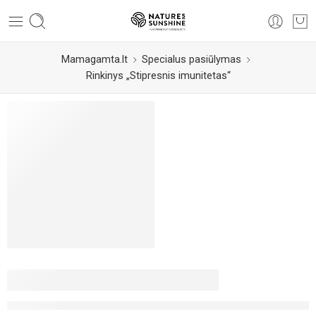
Mamagamta.lt
Specialus pasiūlymas
Rinkinys „Stipresnis imunitetas“