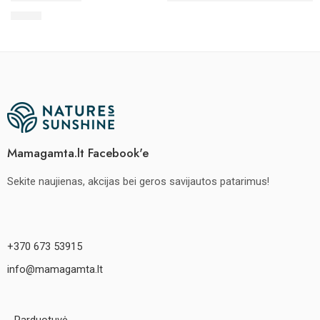
€
46.60
Mamagamta.lt Facebook'e
Sekite naujienas, akcijas bei geros savijautos patarimus!
+370 673 53915
info@mamagamta.lt