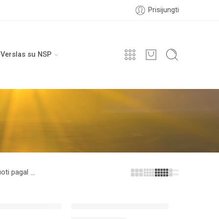
Prisijungti
Verslas su NSP
uoti pagal
...
-4%
drai savijautai palaikyti „Optimum”
Programa grožiui „Beauty”