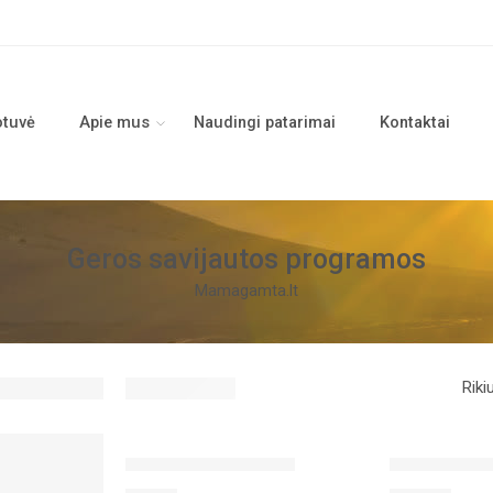
otuvė
Apie mus
Naudingi patarimai
Kontaktai
Geros savijautos programos
Mamagamta.lt
Riki
Programa „GYVYBĖ“
Programa ben