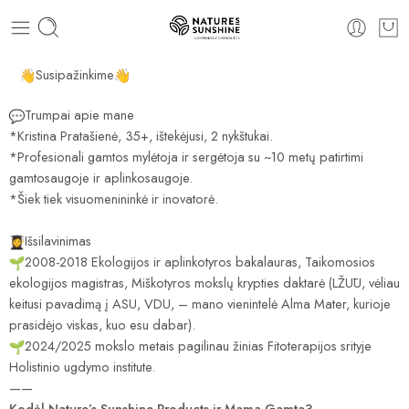
Susipažinkime
Trumpai apie mane
*Kristina Pratašienė, 35+, ištekėjusi, 2 nykštukai.
*Profesionali gamtos mylėtoja ir sergėtoja su ~10 metų patirtimi
gamtosaugoje ir aplinkosaugoje.
*Šiek tiek visuomenininkė ir inovatorė.
Išsilavinimas
2008-2018 Ekologijos ir aplinkotyros bakalauras, Taikomosios
ekologijos magistras, Miškotyros mokslų krypties daktarė (LŽŪU, vėliau
keitusi pavadimą į ASU, VDU, – mano vienintelė Alma Mater, kurioje
prasidėjo viskas, kuo esu dabar).
2024/2025 mokslo metais pagilinau žinias Fitoterapijos srityje
Holistinio ugdymo institute.
——
Kodėl Nature’s Sunshine Products ir Mama Gamta?