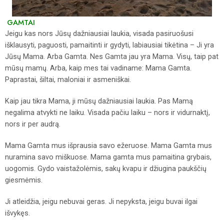
GAMTAI
Jeigu kas nors Jūsų dažniausiai laukia, visada pasiruošusi
išklausyti, paguosti, pamaitinti ir gydyti, labiausiai tikėtina – Ji yra
Jūsų Mama. Arba Gamta. Nes Gamta jau yra Mama. Visų, taip pat
mūsų mamų. Arba, kaip mes tai vadiname: Mama Gamta.
Paprastai, šiltai, maloniai ir asmeniškai.
Kaip jau tikra Mama, ji mūsų dažniausiai laukia. Pas Mamą
negalima atvykti ne laiku. Visada pačiu laiku – nors ir vidurnaktį,
nors ir per audrą.
Mama Gamta mus išprausia savo ežeruose. Mama Gamta mus
nuramina savo miškuose. Mama gamta mus pamaitina grybais,
uogomis. Gydo vaistažolėmis, sakų kvapu ir džiugina paukščių
giesmėmis.
Ji atleidžia, jeigu nebuvai geras. Ji nepyksta, jeigu buvai ilgai
išvykęs.