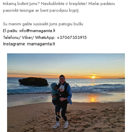
tinkamą būtent Jums? Nesikuklinkite ir kreipkitės! Mielai padėsiu
pasirinkti teisingai ar bent parodysiu kryptį.
Su manimi galite susisiekti Jums patogiu būdu:
El.paštu:
info@mamagamta.lt
Telefonu/ Viber/ WhatsApp: +37067353915
Instagrame:
mamagamta.lt