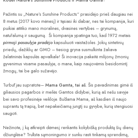
Pažintis su „Nature’s Sunshine Products“ prasidėjo prieš daugiau nei
8 metus (2017 kovo mėnesį) ir tęsiasi iki dabar, nes tai kompanija, kuri
puikiai atitiko mano moralines, dvasines vertybes – grynumą,
natūralumą ir saugumą. Ši kompanija ypatinga tuo, kad 1972 metais
pirmoji pasaulyje pradėjo
kapsuliuoti vaistažoles. Jokių sintetinių
priedų, dažiklių ar GMO – tiesiog gryna susmulkinta žaliava
želatininės kapsulės apvalkale! Ši inovacija pakeitė milijonų žmonių
gyvenimus visame pasaulyje, o mane, kaip naujovėmis besidomintį
žmogų, tai be galo sužavėjo.
Turbūt jau supratote–
Mama Gamta, tai aš
. Šis pavadinimas gimė iš
giliausios pagarbos ir meilės Gamtos didybei, kurią aš nešu savyje
bei savo profesinėje veikloje. Būdama Mama, aš kasdien iš naujo
suprantu tą trapią, bet nepakeičiamą jungtį su gyvybe, kurią stengiuosi
saugoti.
Nežinote, į ką atkreipti dėmesį renkantis kokybišką produktą šių dienų
džiunglėse? Trūksta sąmoningumo ir sunku rasti tinkamą sprendimą,