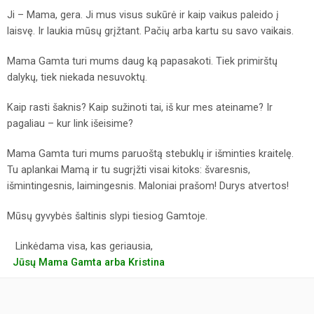
Ji – Mama, gera. Ji mus visus sukūrė ir kaip vaikus paleido į
laisvę. Ir laukia mūsų grįžtant. Pačių arba kartu su savo vaikais.
Mama Gamta turi mums daug ką papasakoti. Tiek primirštų
dalykų, tiek niekada nesuvoktų.
Kaip rasti šaknis? Kaip sužinoti tai, iš kur mes ateiname? Ir
pagaliau – kur link išeisime?
Mama Gamta turi mums paruoštą stebuklų ir išminties kraitelę.
Tu aplankai Mamą ir tu sugrįžti visai kitoks: švaresnis,
išmintingesnis, laimingesnis. Maloniai prašom! Durys atvertos!
Mūsų gyvybės šaltinis slypi tiesiog Gamtoje.
Linkėdama visa, kas geriausia,
Jūsų Mama Gamta arba Kristina