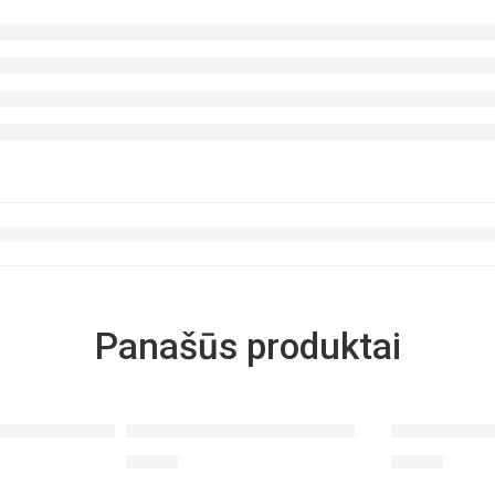
Panašūs produktai
s – Liver Health Formula
Alyvmedžio lapų ekstraktas
Vitaminų B 
€
17.00
€
16.80