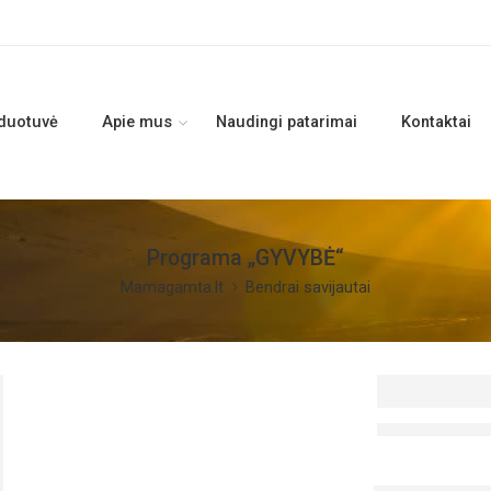
duotuvė
Apie mus
Naudingi patarimai
Kontaktai
Programa „GYVYBĖ“
Mamagamta.lt
Bendrai savijautai