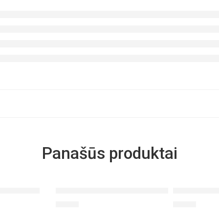
Panašūs produktai
 ekstraktas
Ciberžolės ir imbiero kombinacija
Gerosios žar
€
25.90
€
31.90