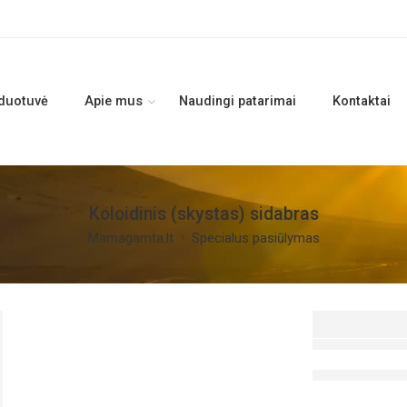
duotuvė
Apie mus
Naudingi patarimai
Kontaktai
Koloidinis (skystas) sidabras
Mamagamta.lt
Specialus pasiūlymas