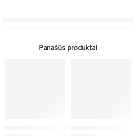
Panašūs produktai
-28%
-29%
IŠPARDUOTA
IŠPARDUOTA
Rinkinys „Stipresnis imunitetas“
Rinkinys Daugiau energijos
€
73.50
€
62.30
€
102.50
€
87.20