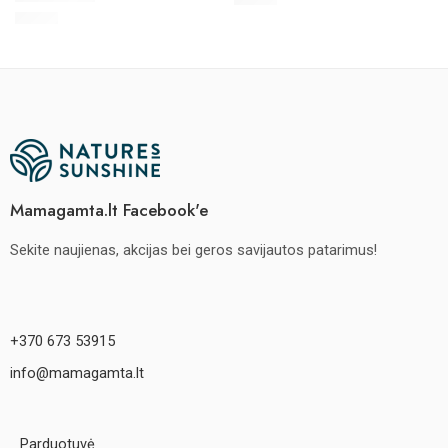
€
11.70
Rated
5.00
out of 5
Mamagamta.lt Facebook'e
Sekite naujienas, akcijas bei geros savijautos patarimus!
+370 673 53915
info@mamagamta.lt
Parduotuvė