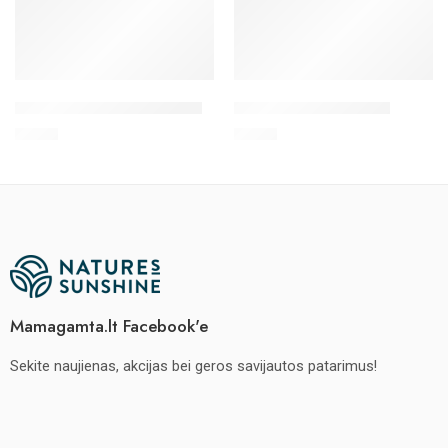
Eterinis aliejus – Smilkalai
Eterinis aliejus – Core
€
75.80
€
28.90
Mamagamta.lt Facebook'e
Sekite naujienas, akcijas bei geros savijautos patarimus!