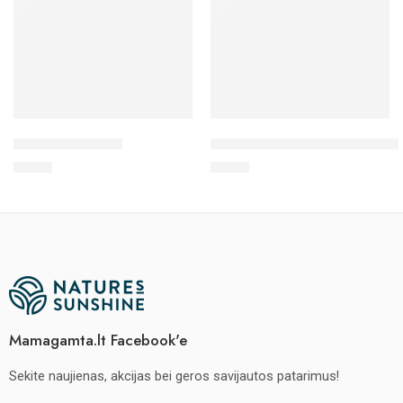
Immune formula
ALFALFA – Mėlynžiedė liucern
€
34.10
€
13.90
Mamagamta.lt Facebook'e
Sekite naujienas, akcijas bei geros savijautos patarimus!